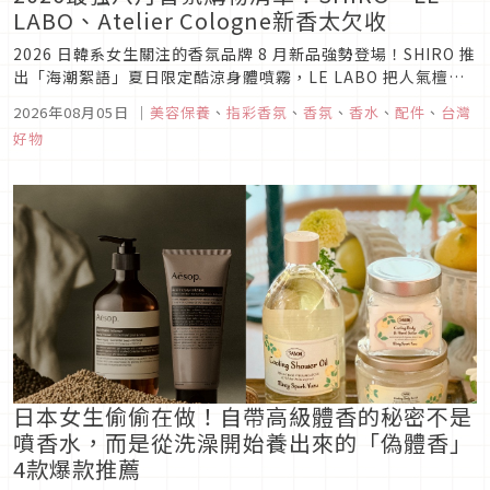
LABO、Atelier Cologne新香太欠收
2026 日韓系女生關注的香氛品牌 8 月新品強勢登場！SHIRO 推
出「海潮絮語」夏日限定酷涼身體噴霧，LE LABO 把人氣檀香
33 變成洗手露與大容量護手乳，Atelier Cologne 則帶來巴黎
2026年08月05日
｜
美容保養
、
指彩香氛
、
香氛
、
香水
、
配件
、
台灣
藤編風情的 Titi 隨香小伴配件。最全香氛購物清單一次更新！
好物
日本女生偷偷在做！自帶高級體香的秘密不是
噴香水，而是從洗澡開始養出來的「偽體香」
4款爆款推薦