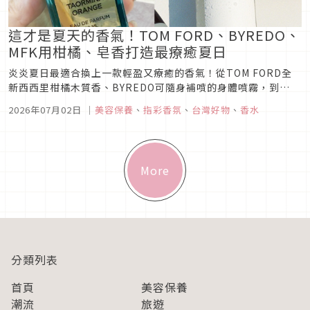
這才是夏天的香氣！TOM FORD、BYREDO、
MFK用柑橘、皂香打造最療癒夏日
炎炎夏日最適合換上一款輕盈又療癒的香氣！從TOM FORD全
新西西里柑橘木質香、BYREDO可隨身補噴的身體噴霧，到
Maison Francis Kurkdjian全新香氛衣櫥禮盒與玫瑰香氛蠟
2026年07月02日
｜
美容保養
、
指彩香氛
、
台灣好物
、
香水
燭，精選2026夏季最值得收藏的精品香氛新品，讓香氣陪你展
開一場清爽又充滿度假感的夏日旅程。
More
分類列表
首頁
美容保養
潮流
旅遊