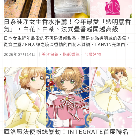
日系純淨女生香水推薦！今年最愛「透明感香
氣」，白花、白茶、法式疊香越聞越高級
日本女生近年最愛的不再是濃郁甜香，而是充滿透明感的香氣。
從資生堂ZEN入禪之境淡香精的白花木質調、LANVIN光韻白茶
淡香精的乾淨茶香，到阿蒂仙之香非凡景觀系列二入禮盒的
2026年07月14日
｜
美容保養
、
指彩香氛
、
台灣好物
Layering疊香玩法，一次盤點今年最值得收藏的3款高級感香
水。
庫洛魔法使粉絲暴動！INTEGRATE首度聯名