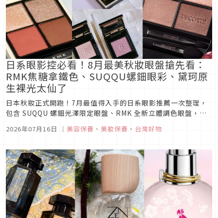
日系眼影控必看！8月最美秋妝眼盤搶先看：
RMK焦糖拿鐵色、SUQQU螺鈿眼彩、黛珂原
生裸光太仙了
日本秋妝正式開跑！7月最值得入手的日系眼影推薦一次整理，
包含 SUQQU 螺鈿光澤限定眼盤、RMK 全新立體調色眼盤，以
及黛珂裸光訂製眼彩盤秋季新色。不論溫柔奶茶色、優雅玫瑰粉
2026年07月16日
｜
美容保養
、
美妝保養
、
台灣好物
棕還是細緻貝殼光，今年秋天最仙的日系眼妝靈感都在這。