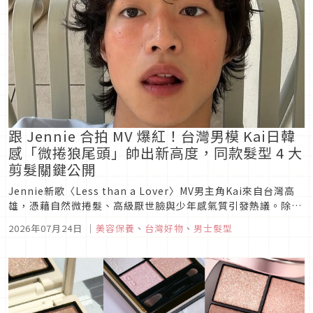
跟 Jennie 合拍 MV 爆紅！台灣男模 Kai日韓
感「微捲狼尾頭」帥出新高度，同款髮型 4 大
剪髮關鍵公開
Jennie新歌〈Less than a Lover〉MV男主角Kai來自台灣高
雄，憑藉自然微捲髮、高級厭世臉與少年感氣質引發熱議。除了
認識Kai的模特兒背景，也一次解析他的狼尾髮型特色，以及剪
2026年07月24日
｜
美容保養
、
台灣好物
、
男士髮型
髮時必須告訴設計師的4個關鍵。