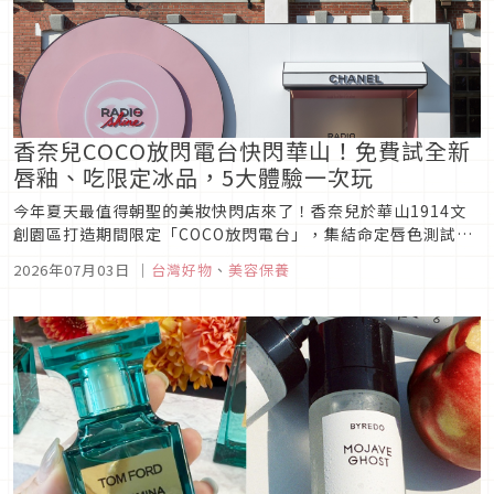
香奈兒COCO放閃電台快閃華山！免費試全新
唇釉、吃限定冰品，5大體驗一次玩
今年夏天最值得朝聖的美妝快閃店來了！香奈兒於華山1914文
創園區打造期間限定「COCO放閃電台」，集結命定唇色測試、
全新COCO晶凍光潤唇釉試色、互動闖關、打卡舞台與限定冰
2026年07月03日
｜
台灣好物
、
美容保養
品，7月4日至7月19日限時登場，香迷千萬別錯過。