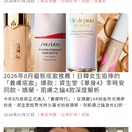
2026年07月28日
｜
美容保養
、
台灣好物
、
洗臉
、
洗面乳
潔顏選擇，洗出清爽、水潤又穩定的健康肌膚。
2026年8月最新底妝推薦！日韓女生追捧的
「養膚底妝」爆款：資生堂《單身4》李時安
同款、嬌蘭、肌膚之鑰4款深度解析
今年8月底妝正式進入「養膚時代」！從嬌蘭24K純金持光精華
粉底、資生堂超聚光持久霧光粉底精華，到肌膚之鑰激光幻妍
乳、Benefit全新遮瑕精華棒，一次整理4款最值得投資的底妝
2026年07月27日
｜
美容保養
、
台灣好物
、
底妝
新品，打造持妝、水光與高級原生肌。