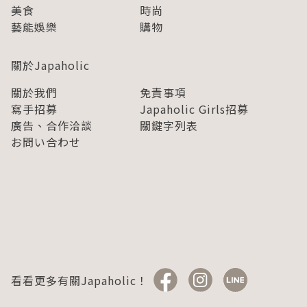
美食
時尚
藝能娛樂
購物
關於Japaholic
關於我們
免責事項
寫手招募
Japaholic Girls招募
廣告、合作洽談
關鍵字列表
お問い合わせ
看看更多有關Japaholic！