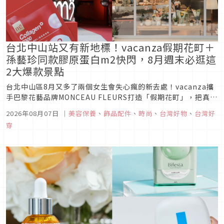
台北中山站又有新地標！vacanza假期花町＋
孫藝珍同款膠原蛋白m2快閃，8月週末必逛這
2大爆款景點
台北中山區8月又多了兩個女生會失心瘋的新去處！vacanza攜
手巴黎花藝品牌MONCEAU FLEURS打造「假期花町」，把真鮮
花直接戴上身；m2美度則打造期間限定城市體驗店，從孫藝珍
2026年08月07日
｜
美容保養
、
飾品配件
、
時尚
、
台灣好物
、
台灣好
代言的超能膠原、全新BETTER ME系列，到護手霜DIY、限定
穿
膠原氣泡酒一次解鎖，中山站週末行程直接排起來！