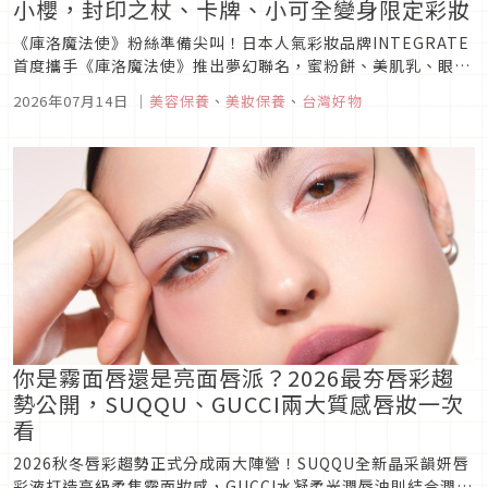
小櫻，封印之杖、卡牌、小可全變身限定彩妝
《庫洛魔法使》粉絲準備尖叫！日本人氣彩妝品牌INTEGRATE
首度攜手《庫洛魔法使》推出夢幻聯名，蜜粉餅、美肌乳、眼線
膠筆搭配限定貼紙、粉撲、卡牌與魔法陣吊飾，更打造全台70間
2026年07月14日
｜
美容保養
、
美妝保養
、
台灣好物
限定打卡門市，今夏最值得收藏的日系聯名正式登場。
你是霧面唇還是亮面唇派？2026最夯唇彩趨
勢公開，SUQQU、GUCCI兩大質感唇妝一次
看
2026秋冬唇彩趨勢正式分成兩大陣營！SUQQU全新晶采韻妍唇
彩液打造高級柔焦霧面妝感，GUCCI水凝柔光潤唇油則結合潤唇