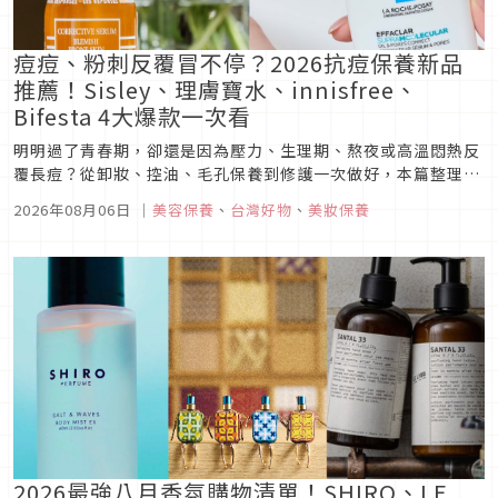
痘痘、粉刺反覆冒不停？2026抗痘保養新品
推薦！Sisley、理膚寶水、innisfree、
Bifesta 4大爆款一次看
明明過了青春期，卻還是因為壓力、生理期、熬夜或高溫悶熱反
覆長痘？從卸妝、控油、毛孔保養到修護一次做好，本篇整理
2026最新4款抗痘新品，包括Sisley、理膚寶水、innisfree、
2026年08月06日
｜
美容保養
、
台灣好物
、
美妝保養
Bifesta，陪你建立更穩定的日常保養節奏。
2026最強八月香氛購物清單！SHIRO、LE