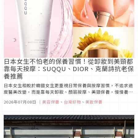
日本女生不怕老的保養習慣！從卸妝到美頸都
靠每天按摩：SUQQU、DIOR、克蘭詩抗老保
養推薦
日本女生相較於韓國女生更重視日常保養與按摩習慣，不追求過
度醫美改變，而是靠每天卸妝、顏筋按摩、美頸保養，慢慢養出
10年後依然自然、不容易下垂的肌膚狀態。
2026年07月08日
｜
美容保養
、
台灣好物
、
美妝保養