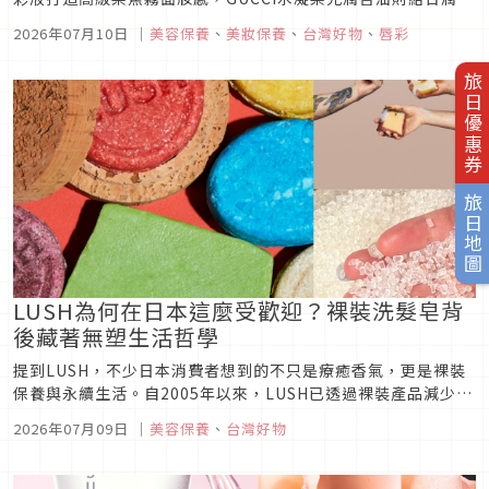
油、護唇膏與染唇露特色，帶來晶透水光雙唇。霧面與亮面怎麼
2026年07月10日
｜
美容保養
、
美妝保養
、
台灣好物
、
唇彩
選？一次看懂兩種不同魅力。
旅日優惠券
旅日地圖
LUSH為何在日本這麼受歡迎？裸裝洗髮皂背
後藏著無塑生活哲學
提到LUSH，不少日本消費者想到的不只是療癒香氣，更是裸裝
保養與永續生活。自2005年以來，LUSH已透過裸裝產品減少超
過1.5萬噸塑膠浪費，今年無塑七月再推出雙倍會員點數及裸裝
2026年07月09日
｜
美容保養
、
台灣好物
遊行，一起從日常保養開始減塑。