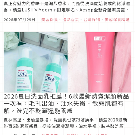
真正有魅力的香味不是濃烈香水，而是從洗澡開始養成的乾淨體
香。精選LUSH×Moomin限定聯名、Aesop全新身體潔膚露、
SABON夏季果香系列與LIP Intimate Care私密噴霧，從泡
2026年07月29日
｜
美容保養
、
指彩香氛
、
台灣好物
、
美容保養精選
澡、沐浴到私密保養，一次打造令人忍不住想靠近的高級香氣。
2026夏日洗面乳推薦！6款最新熱賣潔顏新品
一次看，毛孔出油、油水失衡、敏弱肌都有
解，洗完不乾澀還能養膚
夏季高溫、出油量暴增，洗面乳也該跟著換季！精選2026最新
熱賣6款潔顏新品，從控油潔膚凝膠、油水平衡、胺基酸洗顏、
泥膜潔顏到PDRN養膚洗面乳，依照不同膚況找到最適合自己的