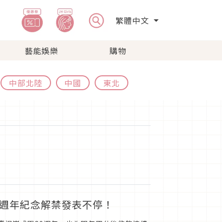
繁體中文
藝能娛樂
購物
中部北陸
中國
東北
0週年紀念解禁發表不停！