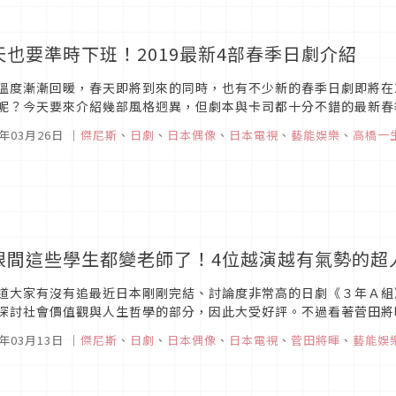
天也要準時下班！2019最新4部春季日劇介紹
溫度漸漸回暖，春天即將到來的同時，也有不少新的春季日劇即將在2
呢？今天要來介紹幾部風格迥異，但劇本與卡司都十分不錯的最新春
9年03月26日
｜
傑尼斯
、
日劇
、
日本偶像
、
日本電視
、
藝能娛樂
、
高橋一
眼間這些學生都變老師了！4位越演越有氣勢的超
道大家有沒有追最近日本剛剛完結、討論度非常高的日劇《３年Ａ組
探討社會價值觀與人生哲學的部分，因此大受好評。不過看著菅田將
逝，當年演著學生的演員，轉眼間都成為老師啦！不知道各位看以下幾
9年03月13日
｜
傑尼斯
、
日劇
、
日本偶像
、
日本電視
、
菅田將暉
、
藝能娛