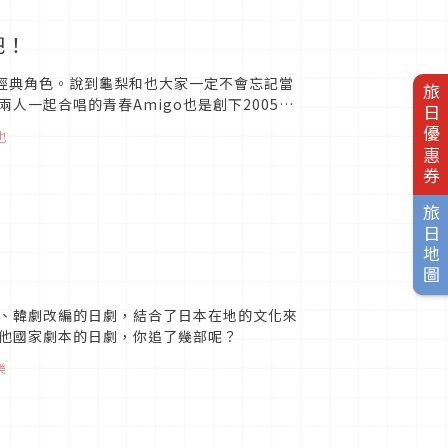
吧！
的經典角色。說到龜梨和也大家一定不會忘記當
旅日優惠券
一起合唱的青春Amigo也是創下2005年
的日劇《草...
也
旅日地圖
、韓劇改編的日劇，結合了日本在地的文化來
他國家劇本的日劇，你追了幾部呢？
樂