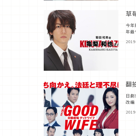
草
今年
年最
度日
201
翻
日劇
改編
201