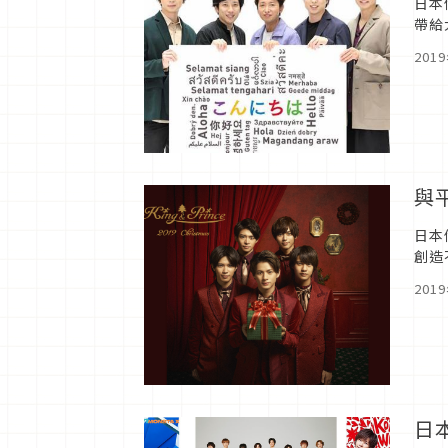
日本
帶給
能夠
201
與
日本
創造
一起
201
日