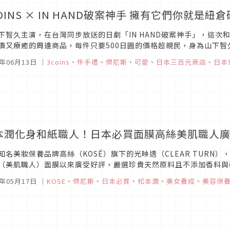
OINS × IN HAND破案神手 擁有它們你就是
下智久主演，在台灣同步放送的日劇「IN HAND破案神手」，這次和
價又療癒的周邊商品，每件只要500日圓的價格超親民，身為山下智久
紐倉博士大量出現在週邊上面，擁有它們你就是紐倉研究所的一員！圖
9年06月13日
｜
3coins
、
伴手禮
、
傑尼斯
、
可愛
、
日本三百元商店
、
日本
本潤化身和紙職人！日本必買面膜高絲美肌職人
知名美妝保養品牌高絲（KOSÉ）旗下的光映透（CLEAR TURN）
（美肌職人）面膜以來廣受好評，嚴選珍貴天然原料且不添加香料與
大容量版本後這陣子更找來日本超人氣天團「嵐」的成員松本潤化身和
9年05月17日
｜
KOSE
、
傑尼斯
、
日本必買
、
松本潤
、
美女養成
、
美容保