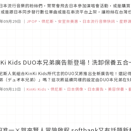
日本流行音樂的粉絲們，常常會飛去日本參加演唱會活動，或是購買
，或是跟日本同步發行數位單曲或是在串流平台上架，讓粉絲在台灣也可以
本流行音樂快訊專欄，不定時提供各日本藝人的台壓發行、演唱會等活
9年09月29日
｜
JPOP
、
傑尼斯
、
安室奈美惠
、
日本流行音樂快訊
、
星野
inKi Kids DUO本兄弟廣告新登場！洗卸保養
尼斯人氣組合KinKi Kids所代言的DUO又將推出全新廣告啦！還
弟（デュオ本兄弟）」嗎？這次將延續同樣的設定由DUO本兄弟在9
O本兄弟將以華麗的服飾登場，彈著吉他唱著全新的民謠風主題曲，粉絲
9年09月13日
｜
KinKi Kids
、
傑尼斯
、
日本偶像
、
日本廣告
、
美容保養
、
田准一×賀來賢人冒險啟程 softbank又有話題