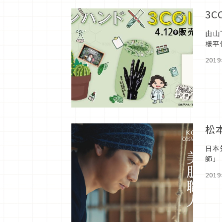
3C
由山
樣平
型的
201
松
日本
師」
與加
201