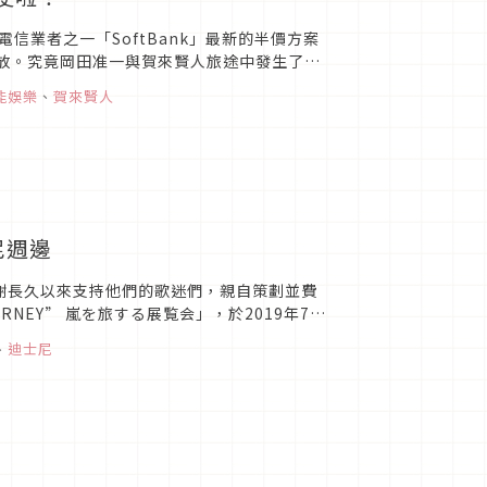
業者之一「SoftBank」最新的半價方案
播放。究竟岡田准一與賀來賢人旅途中發生了什
開新旅程圖片來源日...
能娛樂
、
賀來賢人
尼週邊
感謝長久以來支持他們的歌迷們，親自策劃並費
URNEY” 嵐を旅する展覧会」，於2019年7月
、
迪士尼