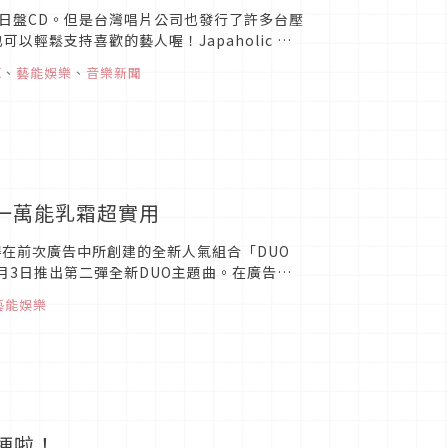
日盤CD。但是台灣唱片公司也發行了許多台壓
輕鬆支持喜歡的藝人喔！Japaholic 推
動訊息，或是韓...
源
、
藝能娛樂
、
音樂新聞
五合一萬能乳霜超實用
記得在前次廣告中所創建的全新人氣組合「DUO
月3日推出第二彈全新DUO主題曲。在廣告中
們絕對不...
藝能娛樂
新梗啦！