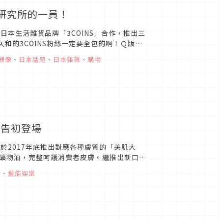
紐倉研究所的一員！
日本生活雜貨品牌「3COINS」合作，推出三
和的3COINS粉絲一定要全包的啊！Ｑ版造
片來源紐倉...
偶像
、
日本話題
、
日本雜貨
、
購物
廣告初登場
，於2017年底推出對應各種膚質的「美肌大
礦物油，完整呵護消費者皮膚。繼推出新口味
紙職人拍攝「美肌...
養
、
藝能娛樂