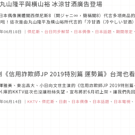
8丸山隆平與橫山裕 冰涼甘酒廣告登場
日本偶像團體關西傑尼斯8（関ジャニ∞，簡稱關8）代言多項商品的日
M啦！這次是由丸山隆平及橫山裕所代言的「冷甘酒（冷やしい甘酒
開，但這次可是還有動態的電視廣告喔！新的電視廣告將於2019年7月
9年06月18日
｜
傑尼斯
、
台日同步解禁
、
日本偶像
、
日本話題
、
期間限定
劇《信用詐欺師JP 2019特別篇 運勢篇》台灣也
澤雅美、東出昌大、小日向文世主演的《信用詐欺師JP 2019特別
片庫的KKTV這次也沒讓粉絲失望，宣布將於6月初上架。讓我們先
JP》的超搞笑cosplay！KKTV提供《信用詐欺師JP 2019特別篇..
9年06月14日
｜
KKTV
、
傑尼斯
、
日劇
、
日本偶像
、
日本話題
、
日本電視
、