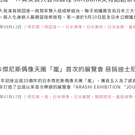
人氣演員岡田准一與賀來賢人結成新組合，聯手拍攝廣告為日本三大電信
，兩人化身旅人展開冒險新旅程，第一波於9月10日起全日本公開
事呢？就讓我們來瞧瞧這支最新廣告的內容吧！岡田准一＆賀來賢人展
9年09月12日
｜
傑尼斯
、
岡田准一
、
日本偶像
、
日本廣告
、
日本話題
、
藝
本傑尼斯偶像天團「嵐」首次的展覽會 惡搞迪士
19年迎接出道20週年的日本傑尼斯偶像天團「嵐」，團員五人為了
年打造了出道以來首次舉辦的展覽會「ARASHI EXHIBITION “JO
起在東京開設，並預定在大阪、福岡、宮城等日本各地巡迴展出。...
9年07月17日
｜
傑尼斯
、
嵐
、
日本偶像
、
日本展覽
、
期間限定
、
藝能娛樂