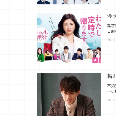
今
雖著
日劇
201
轉
不知
不少
光飛
201