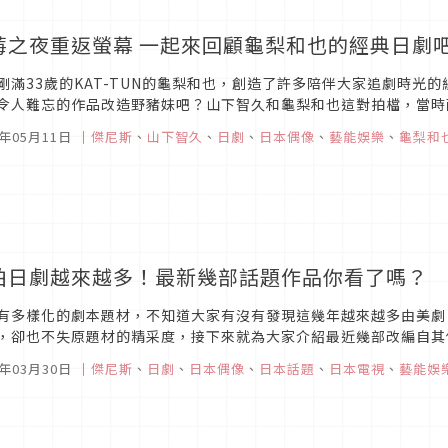
莓之夜重返螢幕 一起來回顧龜梨和也的經典日劇
剛滿33歲的KAT-TUN的龜梨和也，創造了許多陪伴大家追劇時光
令人難忘的作品改造野豬妹吧？山下智久和龜梨和也這對拍檔，當時兩人
本單曲的銷售冠軍，可說是大家的青春回憶啊！而2019年4月開始播映
9年05月11日
｜
傑尼斯
、
山下智久
、
日劇
、
日本偶像
、
藝能娛樂
、
龜梨和
拍日劇越來越多！最新幾部話題作品你看了嗎？
有多樣化的劇本題材，不知道大家有沒有發現這幾年越來越多由美劇
，卻也不失原題材的精采度，接下來就為大家介紹最近幾部改編自其
9年03月30日
｜
傑尼斯
、
日劇
、
日本偶像
、
日本話題
、
日本電視
、
藝能娛