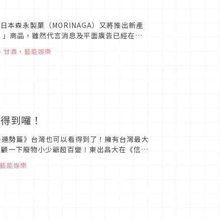
本森永製菓（MORINAGA）又將推出新產
）」商品，雖然代言消息及平面廣告已經在官
5日開始在全日本...
、
甘酒
、
藝能娛樂
看得到囉！
篇-運勢篇》台灣也可以看得到了！擁有台灣最大
回顧一下廢物小少爺超百變！東出昌大在《信用
.
藝能娛樂