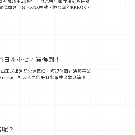
慶祝嵐成軍20週年，也為明年團休後能夠持續
當晚開通了各大SNS帳號，連台灣的KKBOX都
市場營...
品只有日本小七才買得到！
年推出單曲正式出道即火速竄紅，短短時間在演藝事業
 Prince」裡超人氣的平野紫耀共度聖誕節嗎？
店呢？