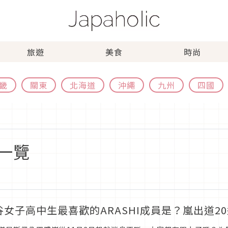
旅遊
美食
時尚
畿
關東
北海道
沖繩
九州
四國
一覽
谷女子高中生最喜歡的ARASHI成員是？嵐出道2