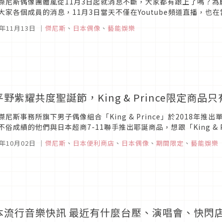
傑尼斯偶像團體嵐從11月3日起就消息不斷，大家都有跟上了嗎？為
大家各個成員的消息，11月3日當天不僅在Youtube頻道直播，也在
聽到過去20年來所發行的所有單曲。甚至在最近，日本針對青少年進行
9年11月13日
｜
傑尼斯
、
日本偶像
、
藝能娛樂
平野紫耀共度聖誕節，King & Prince限定商
傑尼斯事務所旗下男子偶像組合「King & Prince」於2018
不俗成績的他們與日本超商7-11聯手推出耶誕商品，想跟「King &
來瞧瞧有哪些必買的商品吧！「King &...
9年10月02日
｜
傑尼斯
、
日本便利商店
、
日本偶像
、
期間限定
、
藝能娛樂
本流行音樂快訊 最近有什麼台壓、演唱會、快閃