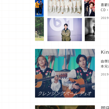
喜歡
CD
出日
201
K
由傑
本兄
DU
201
岡