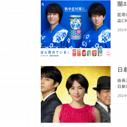
關
起用
品C
網公
201
日
由長
日劇
詐欺師
201