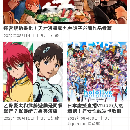
迷宮飯動畫化！天才漫畫家九井諒子必讀作品推薦
2022年08月14日
｜ By
日辻綾
乙骨憂太和武藤遊戲是同個
日本虛擬直播Vtuber人氣
聲音？聲優緒方惠美演繹的
精選！連女性觀眾也收服的
七個經典角色
療癒美聲
2022年08月11日
｜ By
日辻綾
2022年08月08日
｜ By
Japaholic 編輯部