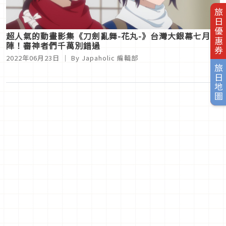
旅日優惠券
超人氣的動畫影集《刀劍亂舞-花丸-》台灣大銀幕七月出
陣！審神者們千萬別錯過
2022年06月23日
｜ By
Japaholic 編輯部
旅日地圖