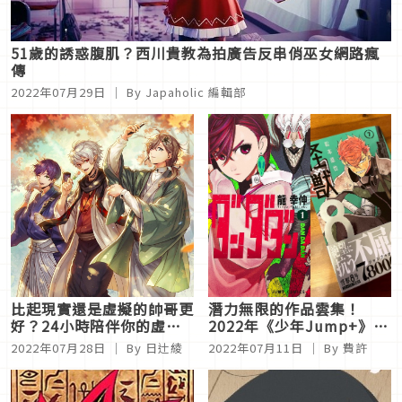
51歲的誘惑腹肌？西川貴教為拍廣告反串俏巫女網路瘋
傳
2022年07月29日
｜ By
Japaholic 編輯部
比起現實還是虛擬的帥哥更
潛力無限的作品雲集！
好？24小時陪伴你的虛擬
2022年《少年Jump+》推
直播主Vtuber必追推薦
薦作品5選
2022年07月28日
｜ By
日辻綾
2022年07月11日
｜ By
費許