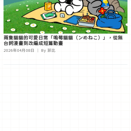
兩隻貓貓的可愛日常「嗚莓貓貓（ンめねこ）」，從無
台詞漫畫到改編成短篇動畫
2026年04月08日
｜ By
菲比