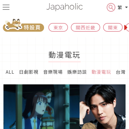
繁
東京
關西近畿
關東
動漫電玩
ALL
日劇影視
音樂現場
娛樂訪談
動漫電玩
台灣