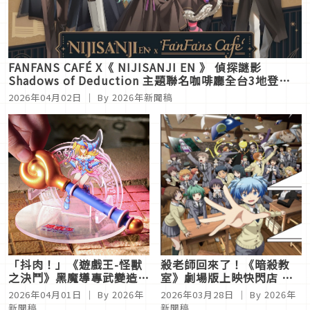
FANFANS CAFÉ X《 NIJISANJI EN 》 偵探謎影
Shadows of Deduction 主題聯名咖啡廳全台3地登
場！
2026年04月02日
｜ By
2026年新聞稿
「抖肉！」《遊戲王-怪獸
殺老師回來了！《暗殺教
之決鬥》黑魔導專武變造型
室》劇場版上映快閃店 北
悠遊卡 攻擊力&恥度MAX
中南威秀影城限時登場！
2026年04月01日
｜ By
2026年
2026年03月28日
｜ By
2026年
新聞稿
新聞稿