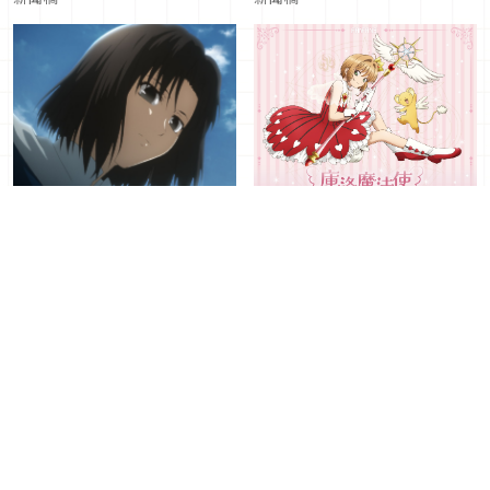
獨家限量海報套票震撼開賣
超動感小可現身！《庫洛魔
《空之境界劇場版：第六章
法使 透明牌篇 春日粉櫻快
「忘卻錄音」》3月20日
閃店》春天限定綻放華山！
2026年03月04日
｜ By
2026年
2026年02月25日
｜ By
2026年
全台上映
新聞稿
新聞稿