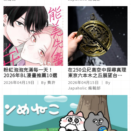
粉紅泡泡充滿每一天！
在250公尺高空中探尋真理
2026年BL漫畫推薦10選
東京六本木之丘展望台
×《地。-關於地球的運
2026年04月19日
｜ By
費許
2026年04月15日
｜ By
動-》沈浸式展覽開幕
Japaholic 編輯部