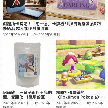
燃起抽卡魂吧！「宅一番」卡牌機3月6日現身誠品R79
集結13款人氣IP引爆收藏
2026年03月08日
｜ By
2026年新聞稿
阿爾敏「一輩子都用不完的
悠閒打造城鎮的
鹽」實體化 《進擊的巨
《Pokémon Pokopia》發
人》× 二次元之森 聯名合
售！3月10日起舉辦春季活
2026年03月07日
｜ By
2026年
2026年03月05日
｜ By
2026年
作活動 3月14日開幕！
動「幫毽子草收集棉絮」！
新聞稿
新聞稿