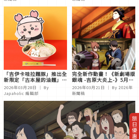
「吉伊卡哇拉麵豚」推出全
完全新作動畫！《新劇場版
新限定「古本屋的油麵」！
銀魂 -吉原大炎上-》5月15
將於5間 PARCO 同步開賣
日 全台電影院上映
2026年03月28日
｜ By
2026年03月21日
｜ By
2026年
Japaholic 編輯部
新聞稿
旅日優惠券