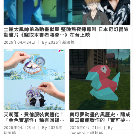
土屋太鳳帥弟為動畫獻聲 整晚熬夜練雞叫 日本奇幻冒險
動畫片《竊取本書者將會…》在台上映
2026年04月24日
｜ By
2026年新聞稿
芙莉蓮、費倫服裝實體化！
寶可夢動畫的黑歷史，釀成
「金色寶箱怪」稀有回歸
觀眾癲癇發作的「寶可夢動
《葬送的芙莉蓮》第二彈立
畫事件」
2026年04月23日
｜ By
2026年
2026年04月21日
｜ By
體悠遊卡4月23日預購開跑
新聞稿
Japaholic 編輯部