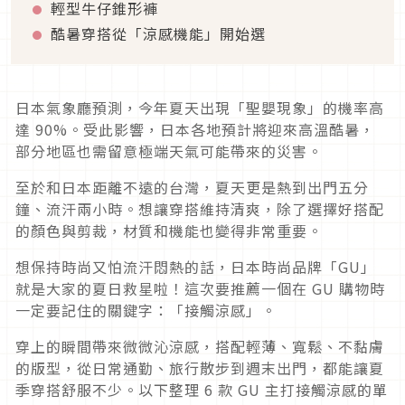
輕型牛仔錐形褲
酷暑穿搭從「涼感機能」開始選
日本氣象廳預測，今年夏天出現「聖嬰現象」的機率高
達 90%。受此影響，日本各地預計將迎來高溫酷暑，
部分地區也需留意極端天氣可能帶來的災害。
至於和日本距離不遠的台灣，夏天更是熱到出門五分
鐘、流汗兩小時。想讓穿搭維持清爽，除了選擇好搭配
的顏色與剪裁，材質和機能也變得非常重要。
想保持時尚又怕流汗悶熱的話，日本時尚品牌「GU」
就是大家的夏日救星啦！這次要推薦一個在 GU 購物時
一定要記住的關鍵字：「接觸涼感」。
穿上的瞬間帶來微微沁涼感，搭配輕薄、寬鬆、不黏膚
的版型，從日常通勤、旅行散步到週末出門，都能讓夏
季穿搭舒服不少。以下整理 6 款 GU 主打接觸涼感的單