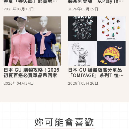
春夏「零失誤」必買新品
裝系列登場 以Play in
公開
Style主題詮釋工裝與浪漫
2026年02月13日
2026年03月15日
荷葉時尚
日本 GU 購物攻略！2026
日本 GU 隱藏版高分單品
初夏百搭必買單品帶回家
「OMIYAGE」系列T 恤！
藝術聯名 x 無性別穿搭 x
2026年04月24日
2026年05月26日
高CP值
妳可能會喜歡