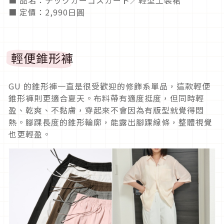
■ 品名：テックカーゴスカート／輕型工裝裙
■ 定價：2,990日圓
輕便錐形褲
GU 的錐形褲一直是很受歡迎的修飾系單品，這款輕便
錐形褲則更適合夏天。布料帶有適度挺度，但同時輕
盈、乾爽、不黏膚，穿起來不會因為有版型就覺得悶
熱。腳踝長度的錐形輪廓，能露出腳踝線條，整體視覺
也更輕盈。