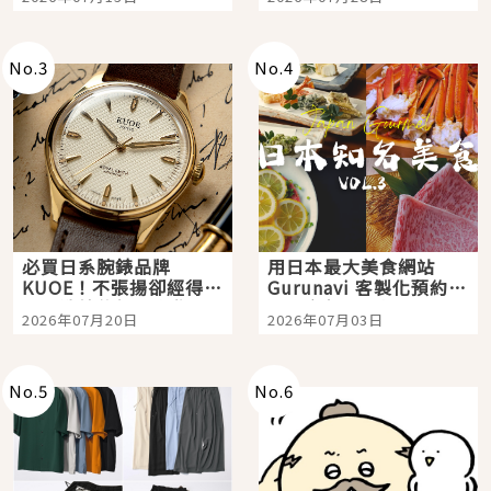
購物、美食及夜景，一
次全體驗
No.
3
No.
4
必買日系腕錶品牌
用日本最大美食網站
KUOE！不張揚卻經得起
Gurunavi 客製化預約九
時間洗鍊的經典之作五
大都市餐廳，打造專屬
2026年07月20日
2026年07月03日
選
美食體驗！
No.
5
No.
6