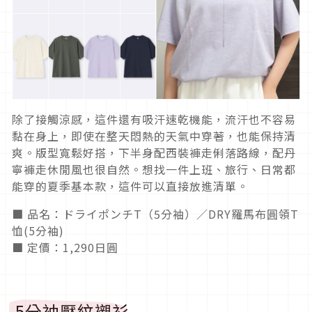
除了接觸涼感，這件還有吸汗速乾機能，流汗也不容易
黏在身上，即使在整天悶熱的天氣中穿著，也能保持清
爽。版型寬鬆好搭，下半身配西裝褲走俐落路線，配丹
寧褲走休閒風也很自然。想找一件上班、旅行、日常都
能穿的夏季基本款，這件可以直接放進清單。
■ 品名：ドライポンチT（5分袖）／DRY羅馬布圓領T
恤(5分袖)
■ 定價：1,290日圓
5分袖壓紋襯衫