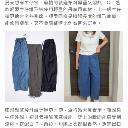
夏天想穿牛仔褲，最怕的就是布料厚重又悶熱。GU 這
款輕型牛仔錐形褲使用輕盈的丹寧風素材，比一般牛仔
褲更適合炎熱季節。版型同樣是腳踝長度的錐形輪廓，
能修飾腿型，又不會讓整體比例看起來沉重。
腰部鬆緊設計讓穿脫更方便，旅行時尤其實用。雖然是
牛仔外觀，卻具備接觸涼感機能，穿上的瞬間能感受到
涼爽。搭配白 T、襯衫、短版上衣都很自然，想穿出日