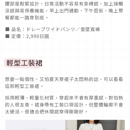
腰部是鬆緊設計，日常活動不容易有束縛感，加上接觸
涼感與易保養機能，早上出門通勤、下午逛街、晚上聚
餐都能一路穿到底。
■ 品名：ドレープワイドパンツ／垂墜寬褲
■ 定價：2,990日圓
輕型工裝裙
想要一點個性，又怕夏天穿裙子太悶熱的話，可以看看
這款輕型工裝裙。
採用輕薄、輕量化材質，穿起來不會有厚重感，對怕熱
的人很友善。裙身帶有工裝口袋設計，但整體輪廓不會
太硬派，很適合把休閒感穿得剛剛好。