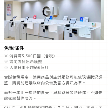
免稅條件
※ 消費滿5,500日圓（含稅）
※ 請向店員出示護照
※ 入境日本不超過6個月
實際免稅規定、適用商品與店鋪服務可能依現場狀況調
整，購買前建議以店內公告及官方資訊為準。
面對一年比一年熱的夏天，與其忍著悶熱硬撐，不如先
讓衣服幫你降溫。
GU 這一系列接觸涼感服飾，把 T 恤、襯衫、寬褲、工