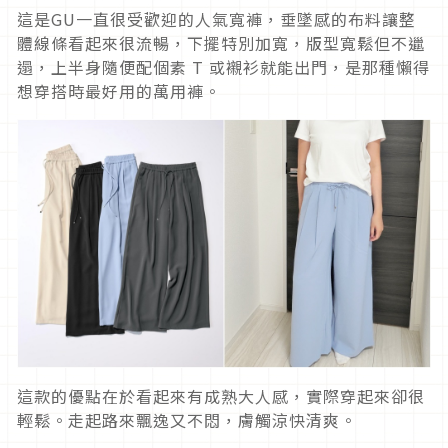
這是GU一直很受歡迎的人氣寬褲，垂墜感的布料讓整
體線條看起來很流暢，下擺特別加寬，版型寬鬆但不邋
遢，上半身隨便配個素 T 或襯衫就能出門，是那種懶得
想穿搭時最好用的萬用褲。
這款的優點在於看起來有成熟大人感，實際穿起來卻很
輕鬆。走起路來飄逸又不悶，膚觸涼快清爽。