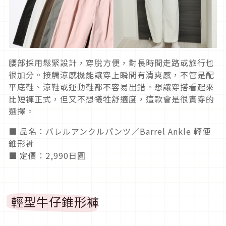
腰部採用鬆緊設計，穿脫方便，對長時間走路或旅行也
很加分。接觸涼感機能讓穿上瞬間有清爽感，不管是配
平底鞋、涼鞋或運動鞋都不容易出錯。想讓穿搭看起來
比短褲正式，但又不想犧牲舒適度，這款會是很實穿的
選擇。
■ 品名：バレルアンクルパンツ／Barrel Ankle 輕便
錐形褲
■ 定價：2,990日圓
輕型牛仔錐形褲