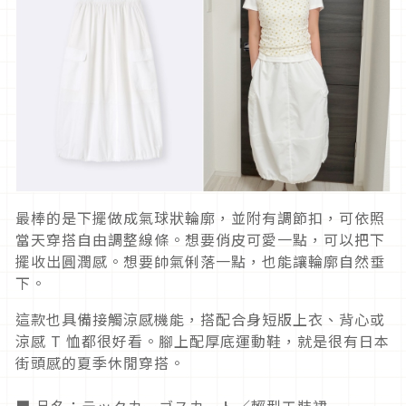
最棒的是下擺做成氣球狀輪廓，並附有調節扣，可依照
當天穿搭自由調整線條。想要俏皮可愛一點，可以把下
擺收出圓潤感。想要帥氣俐落一點，也能讓輪廓自然垂
下。
這款也具備接觸涼感機能，搭配合身短版上衣、背心或
涼感 T 恤都很好看。腳上配厚底運動鞋，就是很有日本
街頭感的夏季休閒穿搭。