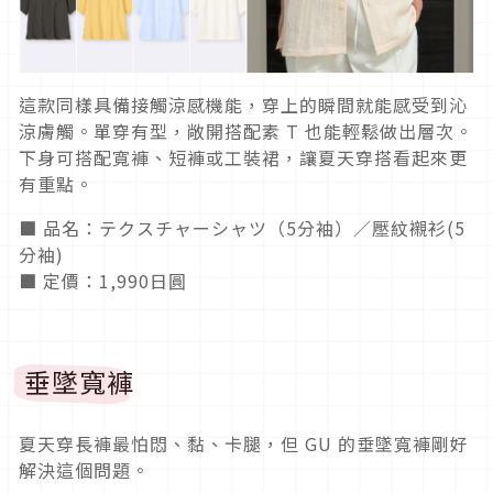
這款同樣具備接觸涼感機能，穿上的瞬間就能感受到沁
涼膚觸。單穿有型，敞開搭配素 T 也能輕鬆做出層次。
下身可搭配寬褲、短褲或工裝裙，讓夏天穿搭看起來更
有重點。
■ 品名：テクスチャーシャツ（5分袖）／壓紋襯衫(5
分袖)
■ 定價：1,990日圓
垂墜寬褲
夏天穿長褲最怕悶、黏、卡腿，但 GU 的垂墜寬褲剛好
解決這個問題。