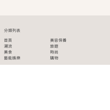
即達
分類列表
首頁
美容保養
潮流
旅遊
美食
時尚
藝能娛樂
購物
關於Japaholic
關於我們
免責事項
寫手招募
Japaholic Girls招募
廣告、合作洽談
關鍵字列表
お問い合わせ