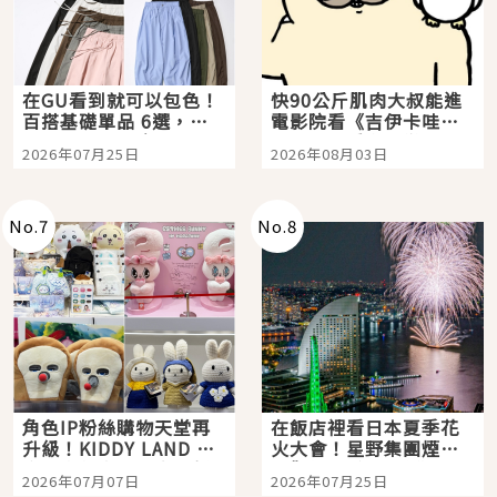
在GU看到就可以包色！
快90公斤肌肉大叔能進
百搭基礎單品 6選，閉
電影院看《吉伊卡哇》
眼全收也不心疼
嗎？日本重金屬樂團
2026年07月25日
2026年08月03日
「打首」會長與nagano
老師一同給出了答案
No.
7
No.
8
角色IP粉絲購物天堂再
在飯店裡看日本夏季花
升級！KIDDY LAND 原
火大會！星野集團煙火
宿店吉伊卡哇迎客，新
景觀飯店6選，讓你不用
2026年07月07日
2026年07月25日
開幕 OMOKADO 店3分
人擠人悠閒欣賞