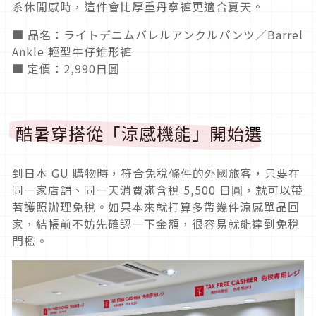
系休閒感時，這件會比厚重丹寧褲更適合夏天。
■ 品名：ライトデニムバレルアンクルパンツ／Barrel
Ankle 輕型牛仔錐形褲
■ 定價：2,990日圓
酷暑穿搭從「涼感機能」開始選
到日本 GU 購物時，符合免稅條件的外國旅客，只要在
同一家店舖、同一天消費滿含稅 5,500 日圓，就可以帶
著護照辦理免稅。如果本來就打算多帶幾件涼感單品回
家，結帳前不妨先確認一下金額，很容易就能達到免稅
門檻。