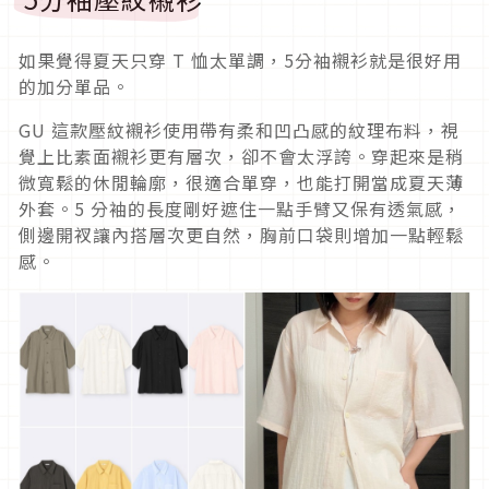
如果覺得夏天只穿 T 恤太單調，5分袖襯衫就是很好用
的加分單品。
GU 這款壓紋襯衫使用帶有柔和凹凸感的紋理布料，視
覺上比素面襯衫更有層次，卻不會太浮誇。穿起來是稍
微寬鬆的休閒輪廓，很適合單穿，也能打開當成夏天薄
外套。5 分袖的長度剛好遮住一點手臂又保有透氣感，
側邊開衩讓內搭層次更自然，胸前口袋則增加一點輕鬆
感。