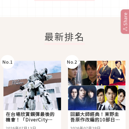
Share
最新排名
No.
1
No.
2
在台場欣賞鋼彈最後的
回顧大師經典！東野圭
機會！「DiverCity
吾原作改編的10部日本
Tokyo Plaza」搭船、
影視作品推薦
2026年07月13日
2026年07月28日