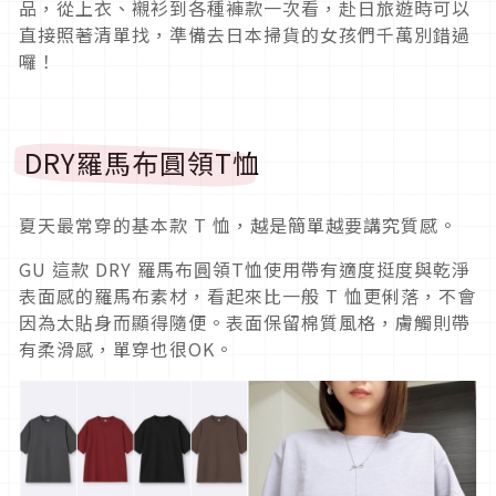
品，從上衣、襯衫到各種褲款一次看，赴日旅遊時可以
直接照著清單找，準備去日本掃貨的女孩們千萬別錯過
囉！
DRY羅馬布圓領T恤
夏天最常穿的基本款 T 恤，越是簡單越要講究質感。
GU 這款 DRY 羅馬布圓領T恤使用帶有適度挺度與乾淨
表面感的羅馬布素材，看起來比一般 T 恤更俐落，不會
因為太貼身而顯得隨便。表面保留棉質風格，膚觸則帶
有柔滑感，單穿也很OK。