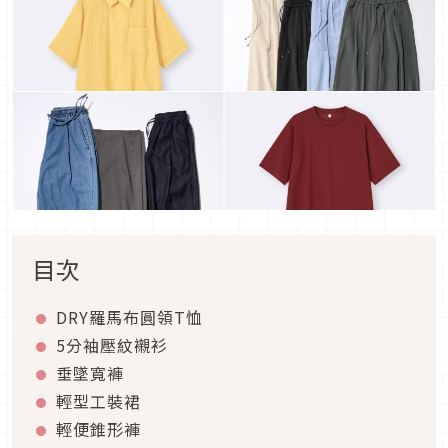
目次
DRY羅馬布圓領T恤
5分袖壓紋襯衫
垂墜寬褲
輕型工裝裙
輕便錐形褲