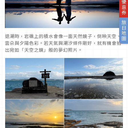
旅日優惠券
旅日地圖
退潮時，岩礁上的積水會像一面天然鏡子，倒映天空、
雲朵與夕陽色彩。若天氣與潮汐條件剛好，就有機會拍
出宛如「天空之鏡」般的夢幻照片。