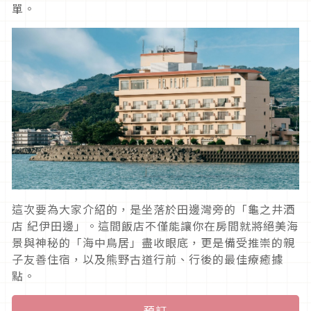
單。
這次要為大家介紹的，是坐落於田邊灣旁的「龜之井酒
店 紀伊田邊」。這間飯店不僅能讓你在房間就將絕美海
景與神秘的「海中鳥居」盡收眼底，更是備受推崇的親
子友善住宿，以及熊野古道行前、行後的最佳療癒據
點。
預訂