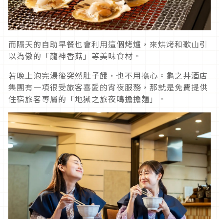
而隔天的自助早餐也會利用這個烤爐，來烘烤和歌山引
以為傲的「龍神香菇」等美味食材。
若晚上泡完湯後突然肚子餓，也不用擔心。龜之井酒店
集團有一項很受旅客喜愛的宵夜服務，那就是免費提供
住宿旅客專屬的「地獄之旅夜鳴擔擔麵」。