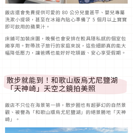
飯店還會免費提供可愛的 80 公分兒童甚平、嬰兒專屬
洗漱小提袋，甚至在冰箱內貼心準備了 5 個月以上寶寶
即可飲用的蘋果汁。
床鋪可加裝床圍，晚餐也會安排在較具隱私感的個室包
廂享用。對帶孩子旅行的家庭來說，這些細節真的能大
幅降低壓力，讓爸媽也能好好吃頓飯、安心享受假期。
散步就能到！和歌山版烏尤尼鹽湖
「天神崎」天空之鏡拍美照
飯店不只位在海景第一排，散步圈也有超夢幻的自然景
觀、被譽為「和歌山版烏尤尼鹽湖」的絕景勝地「天神
崎」。