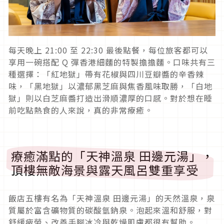
每天晚上 21:00 至 22:30 最後點餐，每位旅客都可以
享用一碗搭配 Q 彈香港細麵的特製擔擔麵。口味共有三
種選擇：「紅地獄」帶有花椒與四川豆瓣醬的辛香辣
味，「黑地獄」以濃郁黑芝麻與焦香風味取勝，「白地
獄」則以白芝麻醬打造出滑順濃厚的口感。對於想在睡
前吃點熱食的人來說，真的非常療癒。
療癒滿點的「天神溫泉 田邊元湯」，
頂樓無敵海景與露天風呂雙重享受
飯店五樓有名為「天神溫泉 田邊元湯」的天然溫泉，泉
質屬於富含礦物質的碳酸氫鈉泉。泡起來溫和舒服，對
舒緩疲勞、改善手腳冰冷與乾燥肌膚都很有幫助。