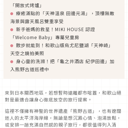
「開放式烤爐」
療癒滿點的「天神溫泉 田邊元湯」，頂樓無敵
海景與露天風呂雙重享受
新手爸媽的救星！MIKI HOUSE 認證
「Welcome Baby」專屬兒童房
散步就能到！和歌山版烏尤尼鹽湖「天神崎」
天空之鏡拍美照
身心靈的洗滌！把「龜之井酒店 紀伊田邊」加
入熊野古道巡禮中
來到日本關西地區，若想暫時遠離都市喧囂，和歌山絕
對是最適合讓身心徹底放空的旅行提案。
這裡不僅擁有神聖的世界遺產「熊野古道」，也有遼闊
迷人的太平洋海岸線，無論是想沉澱心情、泡湯放鬆，
或安排一趟充滿自然感的親子旅行，都很值得列入清