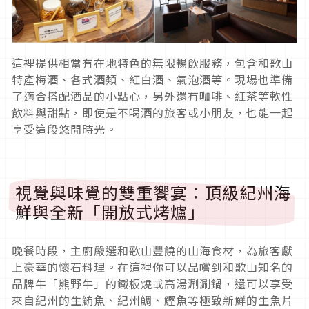
這裡提供相當有在地特色的無限暢飲服務，包含和歌山
特產梅酒、各式酒類、紅白酒、氣泡酒等。現場也準備
了適合搭配酒品的小點心，另外還有咖啡、紅茶等軟性
飲料與甜點，即使是不喝酒的旅客或小朋友，也能一起
享受這段悠閒時光。
視覺與味覺的雙重饗宴：頂級紀州海
鮮與全新「開放式烤爐」
晚餐時段，主廚嚴選和歌山豐饒的山海食材，為旅客獻
上豪華的懷石料理。在這裡你可以品嚐到和歌山知名的
品牌牛「熊野牛」的鐵板燒或高湯涮涮鍋，還可以享受
來自紀州的生鮪魚、紀州鯛、鰹魚等極致新鮮的生魚片