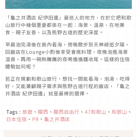
「龜之井酒店 紀伊田邊」最迷人的地方，在於它把和歌
山旅行中幾個重要都串在一起：海景、溫泉、在地美
食、親子友善，以及熊野古道的歷史深度。
早晨泡完湯後在房內看海，傍晚散步到天神崎追夕陽，
回飯店在Lounge小酌後享受會席料理，夜晚泡進海景
溫泉，再用一碗熱騰騰的夜鳴擔擔麵收尾。這樣的住宿
體驗如何呢？
若正在規劃和歌山旅行，想找一間能看海、泡湯、吃得
好，又能兼顧親子需求與熊野古道行程的飯店，「龜之
井酒店 紀伊田邊」就是最棒的選擇。
Tags :
旅遊
、
關西
、
關西自由行
、
47和歌山
、
和歌山
、
日本住宿
、
PR
、
龜之井酒店