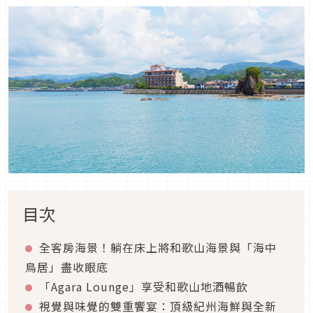
目次
全客房海景！躺在床上將和歌山海景與「海中
鳥居」盡收眼底
「Agara Lounge」享受和歌山地酒暢飲
視覺與味覺的雙重饗宴：頂級紀州海鮮與全新