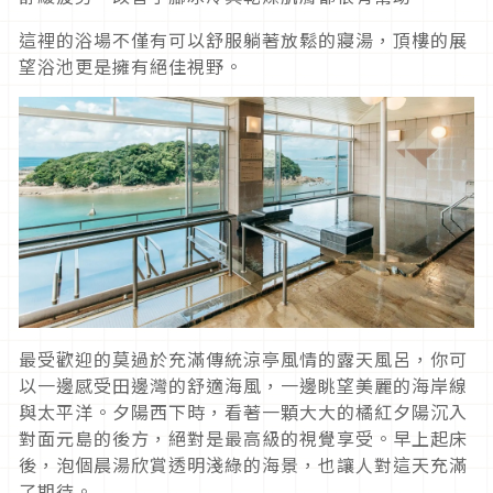
這裡的浴場不僅有可以舒服躺著放鬆的寢湯，頂樓的展
望浴池更是擁有絕佳視野。
最受歡迎的莫過於充滿傳統涼亭風情的露天風呂，你可
以一邊感受田邊灣的舒適海風，一邊眺望美麗的海岸線
與太平洋。夕陽西下時，看著一顆大大的橘紅夕陽沉入
對面元島的後方，絕對是最高級的視覺享受。早上起床
後，泡個晨湯欣賞透明淺綠的海景，也讓人對這天充滿
了期待。