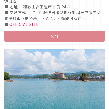
伊田辺
■ 地址： 和歌山縣田邊市目良 24-1
■ 交通方式： 從 JR 紀伊田邊站搭乘計程車或飯店免
費接駁車（需預約），約 15 分鐘即可抵達。
■
OFFICIAL SITE
預訂