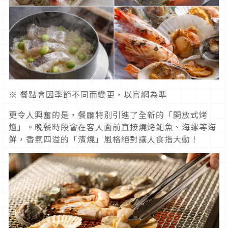
※ 餐點會因季節不同而變更，以官網為準
更令人興奮的是，餐廳特別引進了全新的「開放式烤
爐」。晚餐時段會在客人面前直接燒烤鮑魚、海螺等海
鮮，香氣四溢的「濱燒」風格絕對讓人食指大動！