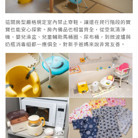
這間房型嚴格規定室內禁止穿鞋，讓還在爬行階段的寶
寶也能安心探索。房內備品也相當齊全，從空氣清淨
機、嬰兒澡盆、兒童輔助馬桶圈、尿布桶，到微波爐與
奶瓶消毒組都一應俱全，對新手爸媽來說非常友善。