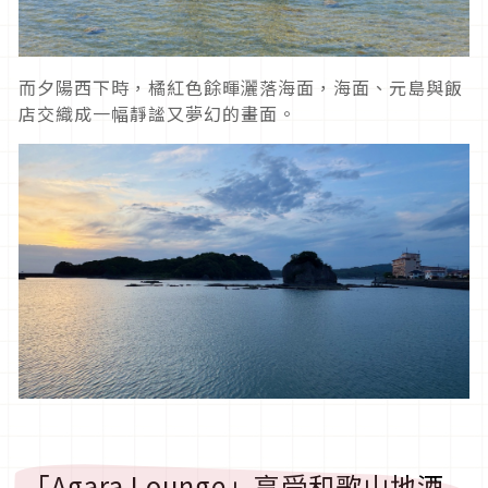
而夕陽西下時，橘紅色餘暉灑落海面，海面、元島與飯
店交織成一幅靜謐又夢幻的畫面。
「Agara Lounge」享受和歌山地酒