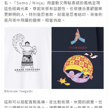
名。「Sumo / Ninja」用靈動又帶點喜感的風格呈現
這些經典元素，穿起來很有話題性，也很適合喜歡圖案
更鮮明的人。特別是忍者款，前面是忍者結印，背後則
是月夜中飛躍的圖案，相當俏皮。
©Kimiaki Yaegashi
這款可以搭配寬鬆長褲，走比較街頭、休閒的感覺。也
可以把襯衫斜背在身上，讓整體造型多一點層次。想把