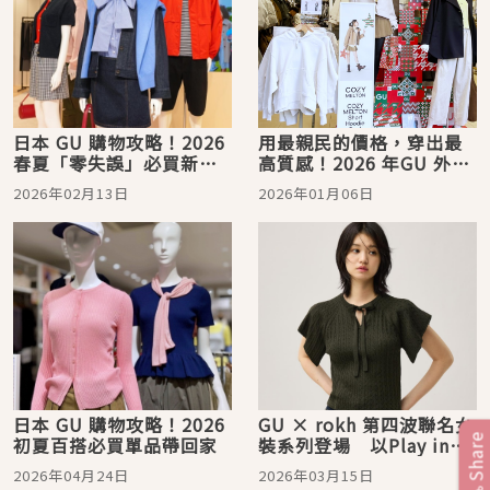
日本 GU 購物攻略！2026
用最親民的價格，穿出最
春夏「零失誤」必買新品
高質感！2026 年GU 外套
公開
入手指南
2026年02月13日
2026年01月06日
日本 GU 購物攻略！2026
GU × rokh 第四波聯名女
Share
初夏百搭必買單品帶回家
裝系列登場 以Play in
Style主題詮釋工裝與浪漫
2026年04月24日
2026年03月15日
荷葉時尚