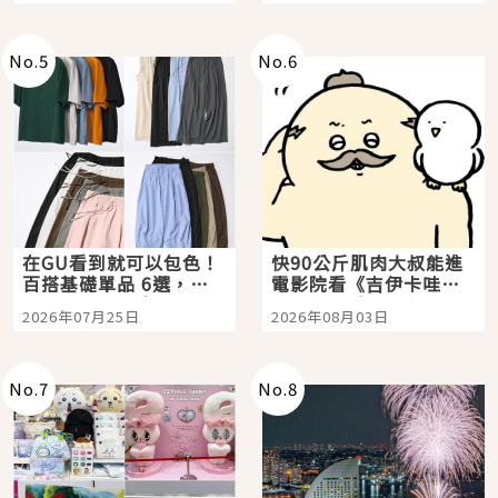
No.
5
No.
6
在GU看到就可以包色！
快90公斤肌肉大叔能進
百搭基礎單品 6選，閉
電影院看《吉伊卡哇》
眼全收也不心疼
嗎？日本重金屬樂團
2026年07月25日
2026年08月03日
「打首」會長與nagano
老師一同給出了答案
No.
7
No.
8