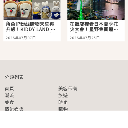
角色IP粉絲購物天堂再
在飯店裡看日本夏季花
升級！KIDDY LAND 原
火大會！星野集團煙火
宿店吉伊卡哇迎客，新
景觀飯店6選，讓你不用
2026年07月07日
2026年07月25日
開幕 OMOKADO 店3分
人擠人悠閒欣賞
即達
分類列表
首頁
美容保養
潮流
旅遊
美食
時尚
藝能娛樂
購物
關於Japaholic