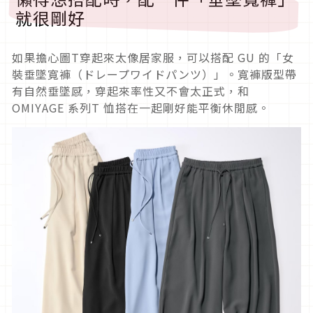
就很剛好
如果擔心圖T穿起來太像居家服，可以搭配 GU 的「女
裝垂墜寬褲（ドレープワイドパンツ）」。寬褲版型帶
有自然垂墜感，穿起來率性又不會太正式，和
OMIYAGE 系列T 恤搭在一起剛好能平衡休閒感。