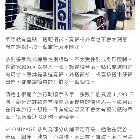
單穿就有重點，搭配襯衫、寬褲或外套也不會太刻意，
想在穿搭裡加一點旅行感剛剛好。
系列多數款式採無性別版型，不太受性別或身形限制。
喜歡寬鬆感可以拿大一號，想穿得俐落一點也能選剛好
的尺寸。無論是紮進寬褲、外搭襯衫，或直接搭牛仔褲
出門，都能讓簡單的T 恤多一點個性。
價格也很適合旅行時順手入手，多數T 恤只要 1,490 日
圓，部分好評款還有機會以更優惠的價格入手。如果正
在日本旅行，想挖一件有紀念感又不會太有觀光感的單
品，很適合逛 GU 時一起帶走。
※ OMIYAGE 系列為部分店鋪限定商品，通常在澀谷、
新宿、銀座、池袋、心齋橋、天王寺、難波、名古屋等