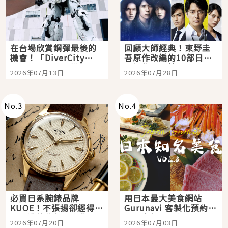
在台場欣賞鋼彈最後的
回顧大師經典！東野圭
機會！「DiverCity
吾原作改編的10部日本
Tokyo Plaza」搭船、
影視作品推薦
2026年07月13日
2026年07月28日
購物、美食及夜景，一
次全體驗
No.
3
No.
4
必買日系腕錶品牌
用日本最大美食網站
KUOE！不張揚卻經得起
Gurunavi 客製化預約九
時間洗鍊的經典之作五
大都市餐廳，打造專屬
2026年07月20日
2026年07月03日
選
美食體驗！