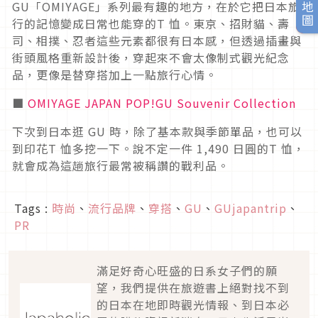
旅日地圖
GU「OMIYAGE」系列最有趣的地方，在於它把日本旅
行的記憶變成日常也能穿的T 恤。東京、招財貓、壽
司、相撲、忍者這些元素都很有日本感，但透過插畫與
街頭風格重新設計後，穿起來不會太像制式觀光紀念
品，更像是替穿搭加上一點旅行心情。
■
OMIYAGE JAPAN POP!GU Souvenir Collection
下次到日本逛 GU 時，除了基本款與季節單品，也可以
到印花T 恤多挖一下。說不定一件 1,490 日圓的T 恤，
就會成為這趟旅行最常被稱讚的戰利品。
Tags :
時尚
、
流行品牌
、
穿搭
、
GU
、
GUjapantrip
、
PR
滿足好奇心旺盛的日系女子們的願
望，我們提供在旅遊書上絕對找不到
的日本在地即時觀光情報、到日本必