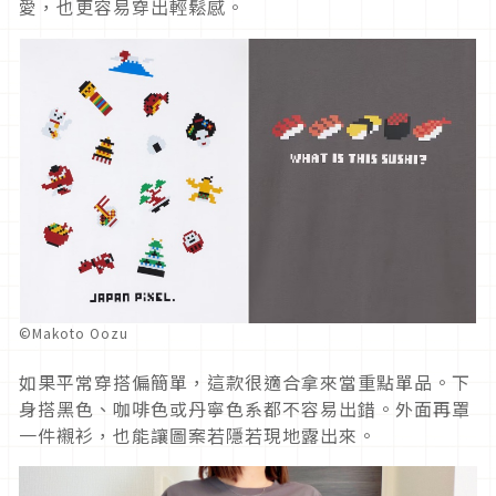
愛，也更容易穿出輕鬆感。
©Makoto Oozu
如果平常穿搭偏簡單，這款很適合拿來當重點單品。下
身搭黑色、咖啡色或丹寧色系都不容易出錯。外面再罩
一件襯衫，也能讓圖案若隱若現地露出來。