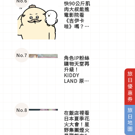
No.
6
快90公斤肌
肉大叔能進
電影院看
《吉伊卡
哇》嗎？日
本重金屬樂
團「打首」
會長與
nagano老師
一同給出了
No.
7
角色IP粉絲
答案
購物天堂再
升級！
旅日優惠券
KIDDY
LAND 原宿
店吉伊卡哇
迎客，新開
幕
OMOKADO
店3分即達
No.
8
旅日地圖
在飯店裡看
日本夏季花
火大會！星
野集團煙火