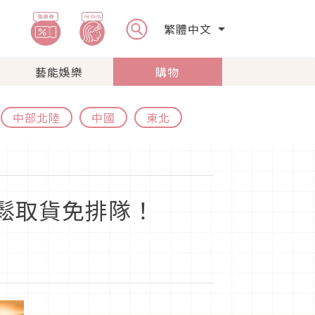
繁體中文
藝能娛樂
購物
中部北陸
中國
東北
輕鬆取貨免排隊！