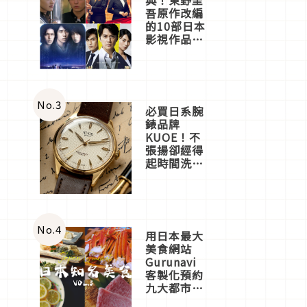
吾原作改編
的10部日本
影視作品推
薦
No.
3
必買日系腕
錶品牌
KUOE！不
張揚卻經得
起時間洗鍊
的經典之作
五選
No.
4
用日本最大
美食網站
Gurunavi
客製化預約
九大都市餐
廳，打造專