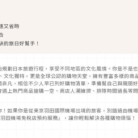
速又省時
合
缺的旅日好幫手！
始規劃日本旅遊行程，享受不同地區的文化風情。你是不是
人、文化獨特，更是全球公認的購物天堂，擁有豐富多樣的商
鬧非凡，相信不少人早已列好購物清單，準備幫自己與親朋
會遇上熱門商品搶購一空、商店人潮擁擠、排隊時間過長等
你！如果你是從東京羽田國際機場出境的旅客，別錯過由機
 推出的「羽田機場免稅店預約服務」，讓你輕鬆解決各種購物煩惱！