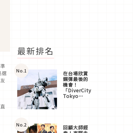
最新排名
也準
No.
1
品選
在台場欣賞
鋼彈最後的
好友
機會！
問
「DiverCity
Tokyo
Plaza」搭
場直
船、購物、
美食及夜
景，一次全
體驗
No.
2
回顧大師經
典！東野圭