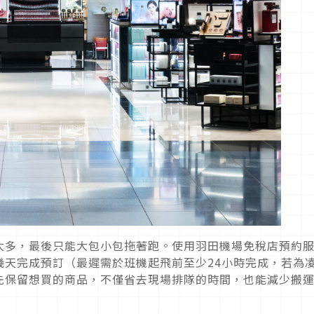
太多，最後只能大包小包拖著跑。使用羽田機場免稅店預約
幾天完成預訂（最遲需於班機起飛前至少24小時完成，若為
先保留想買的商品，不僅省去現場排隊的時間，也能減少搬