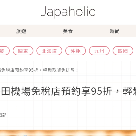
旅遊
美食
時尚
畿
關東
北海道
沖繩
九州
四國
場免稅店預約享95折，輕鬆取貨免排隊！
羽田機場免稅店預約享95折，
編輯部