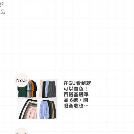
於
商品
No.
5
在GU看到就
可以包色！
百搭基礎單
品 6選，閉
眼全收也不
心疼