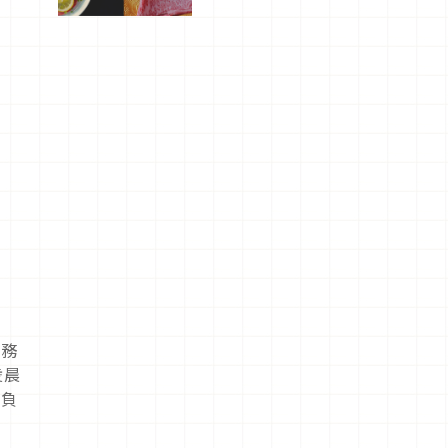
屬美食體
驗！
服務
凌晨
運負