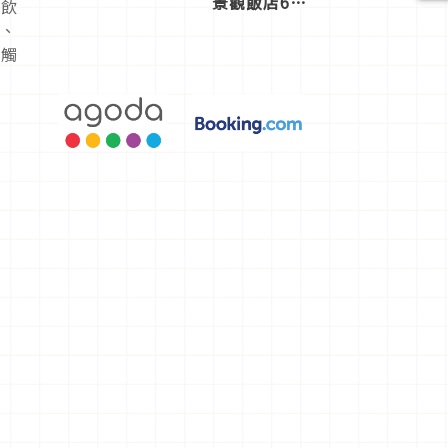
景觀飯店6
類飲
選，讓你不
水、
用人擠人悠
接觸
閒欣賞