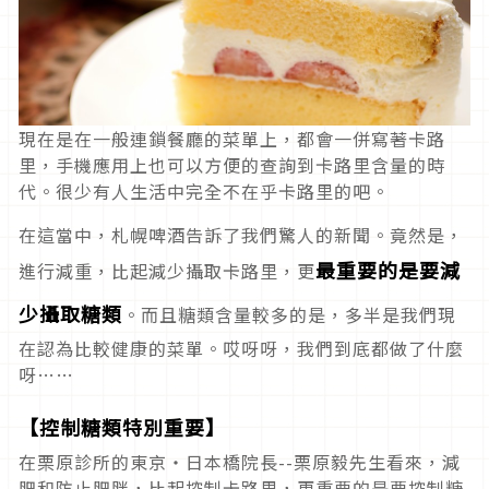
現在是在一般連鎖餐廳的菜單上，都會一併寫著卡路
里，手機應用上也可以方便的查詢到卡路里含量的時
代。很少有人生活中完全不在乎卡路里的吧。
在這當中，札幌啤酒告訴了我們驚人的新聞。竟然是，
最重要的是要減
進行減重，比起減少攝取卡路里，更
少攝取糖類
。而且糖類含量較多的是，多半是我們現
在認為比較健康的菜單。哎呀呀，我們到底都做了什麼
呀……
【控制糖類特別重要】
在栗原診所的東京・日本橋院長--栗原毅先生看來，減
肥和防止肥胖，比起控制卡路里，更重要的是要控制糖