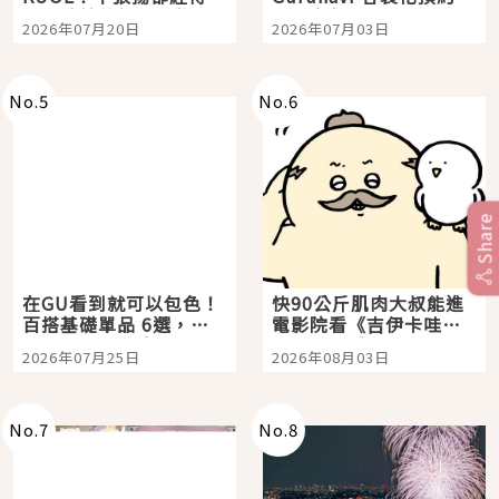
時間洗鍊的經典之作五
大都市餐廳，打造專屬
2026年07月20日
2026年07月03日
選
美食體驗！
No.
5
No.
6
Share
在GU看到就可以包色！
快90公斤肌肉大叔能進
百搭基礎單品 6選，閉
電影院看《吉伊卡哇》
眼全收也不心疼
嗎？日本重金屬樂團
2026年07月25日
2026年08月03日
「打首」會長與nagano
老師一同給出了答案
No.
7
No.
8