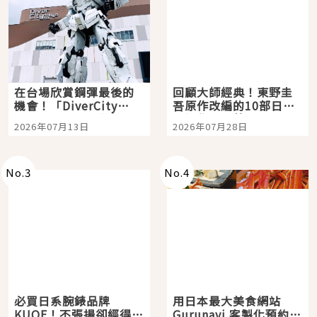
在台場欣賞鋼彈最後的
回顧大師經典！東野圭
機會！「DiverCity
吾原作改編的10部日本
Tokyo Plaza」搭船、
影視作品推薦
2026年07月13日
2026年07月28日
購物、美食及夜景，一
次全體驗
No.
3
No.
4
必買日系腕錶品牌
用日本最大美食網站
KUOE！不張揚卻經得起
Gurunavi 客製化預約九