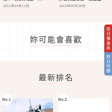
綻開!! 世界最高等級的
野」新刨冰”藍富士
2015年04月13日
2015年05月26日
精緻甜點
山”實在太美了！
旅日優惠券
妳可能會喜歡
旅日地圖
最新排名
No.
1
No.
2