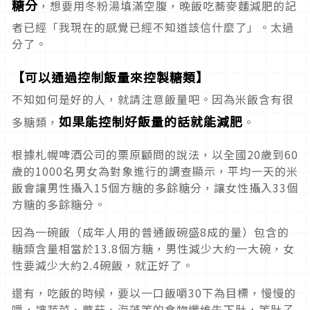
糖分
，想要用冬粉湯填滿空腹，晚飯吃蕎麥麵減肥的記
者已經「我現在的感覺已經不知道該信什麼了」。太過
分了。
【可以通過控制飯量來控製糖類】
不知如何是好的人，就請注意飯量吧。因為米飯含有很
如果能控制好飯量的話就能減肥
多糖類，
。
根據札幌啤酒公司的栗原顧問的說法，以全國20歲到60
歲的1000名男女為對象進行的調查顯示，平均一天的米
飯會讓男性攝入15個方糖的多餘糖分，讓女性攝入33個
方糖的多餘糖分。
因為一碗飯（成年人用的普通飯碗盛8成的量）包含的
糖類含量相當於13.8個方糖，男性減少大約一大碗，女
性要減少大約2.4碗飯，就正好了。
還有，吃飯的時候，要以一口飯嚼30下為目標，慢慢的
嚼，讓蔬菜、蘑菇、海藻等的食物纖維先下肚，等肚子