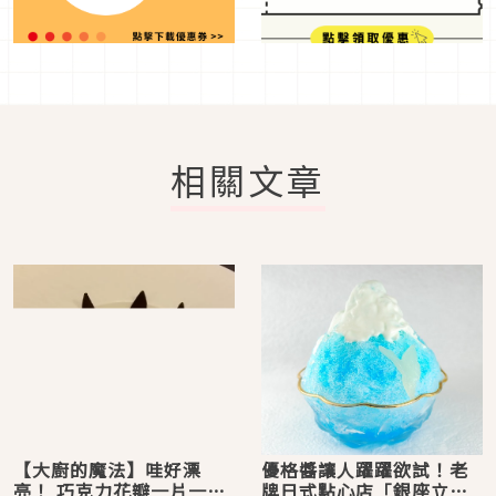
相關文章
【大廚的魔法】哇好漂
優格醬讓人躍躍欲試！老
亮！ 巧克力花瓣一片一片
牌日式點心店「銀座立田