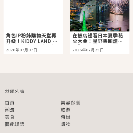
角色IP粉絲購物天堂再
在飯店裡看日本夏季花
升級！KIDDY LAND 原
火大會！星野集團煙火
宿店吉伊卡哇迎客，新
景觀飯店6選，讓你不用
2026年07月07日
2026年07月25日
開幕 OMOKADO 店3分
人擠人悠閒欣賞
即達
分類列表
首頁
美容保養
潮流
旅遊
美食
時尚
藝能娛樂
購物